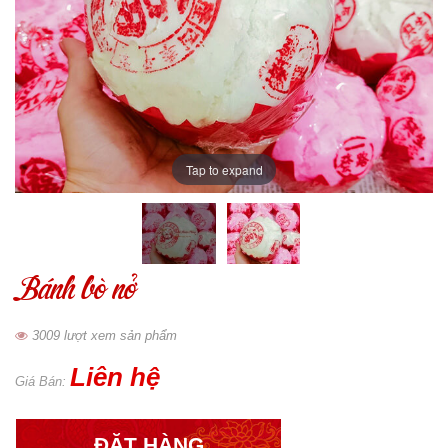
Tap to expand
Bánh bò nở
3009 lượt xem sản phẩm
Liên hệ
Giá Bán:
ĐẶT HÀNG