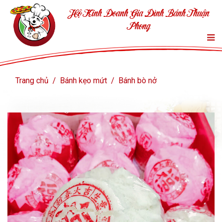
Hộ Kinh Doanh Gia Đình Bánh Thuận
Phong
Trang chủ
Bánh kẹo mứt
Bánh bò nở