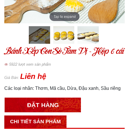
Tap to expand
Bánh Xếp Con Sò Tam Vị - Hộp 6 cái
5922 lượt xem sản phẩm
Liên hệ
Giá Bán:
Các loại nhân: Thơm, Mã cầu, Dừa, Đậu xanh, Sầu riêng
ĐẶT HÀNG
CHI TIẾT SẢN PHẨM