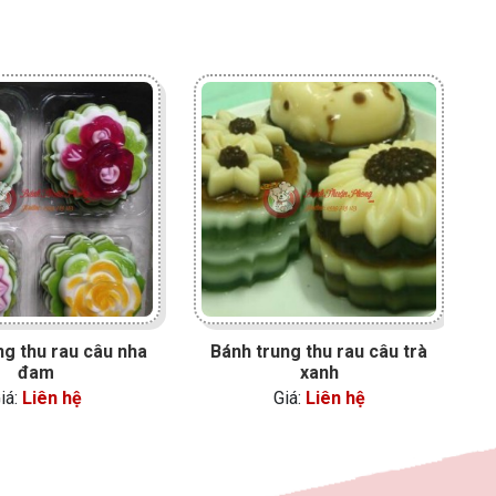
ng thu rau câu nha
Bánh trung thu rau câu trà
đam
xanh
iá:
Liên hệ
Giá:
Liên hệ