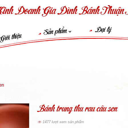
inh Doanh Gia Đình Bánh Thuận 
Đại lý
Sản phẩm
Giới thiệu
sen
Bánh trung thu rau câu sen
1477 lượt xem sản phẩm