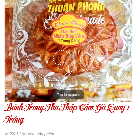
Tap to expand
Bánh Trung Thu Thập Cẩm Gà Quay 1
Trứng
2321 lượt xem sản phẩm