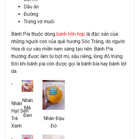
Dầu ăn
Đường
Trứng vịt muối
Bánh Pía thuộc dòng
bánh hỗn hợp
là đặc sản của
những người con của quê hương Sóc Trăng, do người
Hoa di cư vào miền nam sáng tạo nên. Bánh Pía
thường được làm từ bột mì, sầu riêng, lòng đỏ trứng.
Đôi khi bánh pía còn được gọi là bánh bía hay bánh lột
da.
Nhân
Nhân
Mè
Hạt Sen
Đen
Nhân Đậu
Trà
Đỏ
Xanh