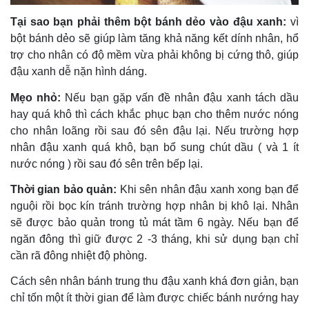
Tại sao bạn phải thêm bột bánh dẻo vào đậu xanh:
vì
bột bánh dẻo sẽ giúp làm tăng khả năng kết dính nhân, hổ
trợ cho nhân có độ mềm vừa phải không bị cứng thô, giúp
đậu xanh dễ nặn hình dáng.
Mẹo nhỏ:
Nếu bạn gặp vấn đề nhân đậu xanh tách dầu
hay quá khô thì cách khắc phục bạn cho thêm nước nóng
cho nhân loãng rồi sau đó sên đậu lại. Nếu trường hợp
nhân đậu xanh quá khô, bạn bổ sung chút dầu ( và 1 ít
nước nóng ) rồi sau đó sên trên bếp lại.
Thời gian bảo quản:
Khi sên nhân đậu xanh xong bạn để
nguội rồi bọc kín tránh trường hợp nhân bị khô lại. Nhân
sẽ được bảo quản trong tủ mát tầm 6 ngày. Nếu bạn để
ngăn đông thì giữ được 2 -3 tháng, khi sử dụng bạn chỉ
cần rã đông nhiệt độ phòng.
Cách sên nhân bánh trung thu
đậu xanh
khá đơn giản, bạn
chỉ tốn một ít thời gian để làm được chiếc bánh nướng hay