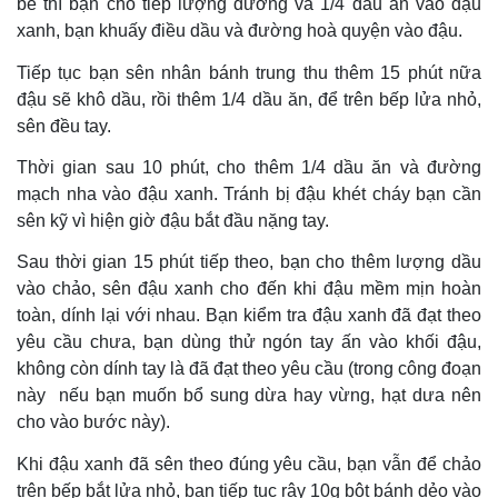
bé thì bạn cho tiếp lượng đường và 1/4 dầu ăn vào đậu
xanh, bạn khuấy điều dầu và đường hoà quyện vào đậu.
Tiếp tục bạn sên nhân bánh trung thu thêm 15 phút nữa
đậu sẽ khô dầu, rồi thêm 1/4 dầu ăn, để trên bếp lửa nhỏ,
sên đều tay.
Thời gian sau 10 phút, cho thêm 1/4 dầu ăn và đường
mạch nha vào đậu xanh. Tránh bị đậu khét cháy bạn cần
sên kỹ vì hiện giờ đậu bắt đầu nặng tay.
Sau thời gian 15 phút tiếp theo, bạn cho thêm lượng dầu
vào chảo, sên đậu xanh cho đến khi đậu mềm mịn hoàn
toàn, dính lại với nhau. Bạn kiểm tra đậu xanh đã đạt theo
yêu cầu chưa, bạn dùng thử ngón tay ấn vào khối đậu,
không còn dính tay là đã đạt theo yêu cầu (trong công đoạn
này nếu bạn muốn bổ sung dừa hay vừng, hạt dưa nên
cho vào bước này).
Khi đậu xanh đã sên theo đúng yêu cầu, bạn vẫn để chảo
trên bếp bắt lửa nhỏ, bạn tiếp tục rây 10g bột bánh dẻo vào