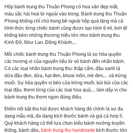
Hộp bánh trung thu Thuận Phong có hoa văn đẹp mắt,
màu sắc hài hoà từ ngoài vào trong. Bánh trung thu Thuận
Phong không chỉ chú trọng bề ngoài hộp quà tặng mà cả
hình thức từng chiếc bánh cũng được tạo hình tỉ mỉ, tinh tế
không kém những thương hiệu lớn như bánh trung thu
Kinh Đô, Như Lan, Đồng Khánh,...
Mỗi chiếc bánh trung thu Thuận Phong là sự hòa quyện
các hương vị của nguyên liệu từ vỏ bánh đến nhân bánh.
Có các loại nhân bánh trung thu: thập cẩm, đậu xanh lá
dứa đậu đen, dừa, hạt đen, khoai môn, mè đen,... và trứng
muối. Sự hòa quyện vị béo của trứng muối, bùi bùi của các
loại đậu, thơm lừng của các loại hoa quả,... làm dậy vị cho
bánh trung thu thơm ngon đúng điệu.
Điểm nổi bật thu hút được khách hàng đó chính là sự đa
dạng mẫu mã, đa dạng kích thước bánh và giá cả hợp lí.
Quý khách hàng có thể lựa chọn kiểu bánh nướng truyền
thống, bánh dẻo,
bánh trung thu handmade
kích thước lớn