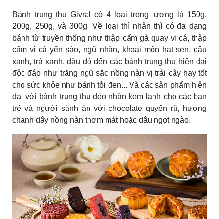
Bánh trung thu Givral có 4 loại trọng lượng là 150g,
200g, 250g, và 300g. Về loại thì nhân thì có đa dạng
bánh từ truyền thống như thập cẩm gà quay vi cá, thập
cẩm vi cá yến sào, ngũ nhân, khoai môn hạt sen, đậu
xanh, trà xanh, đậu đỏ đến các bánh trung thu hiện đại
độc đáo như trăng ngũ sắc nồng nàn vị trái cây hay tốt
cho sức khỏe như bánh tỏi đen... Và các sản phẩm hiện
đại với bánh trung thu dẻo nhân kem lạnh cho các bạn
trẻ và người sành ăn với chocolate quyến rũ, hương
chanh dây nồng nàn thơm mát hoặc dâu ngọt ngào.