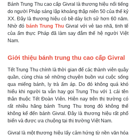
Bánh Trung Thu cao cấp Givral là thương hiệu nổi tiếng
do người Pháp sáng lập khoảng thập niên 50 của thế kỷ
XX. Đây là thương hiệu có bề dày lịch sử hơn 60 năm.
Nhờ đó
bánh Trung Thu
Givral với vẻ tao nhã, tinh tế
của ẩm thực Pháp đã làm say đắm thế hệ người Việt
Nam.
Giới thiệu bánh trung thu cao cấp Givral
Tết Trung Thu chính là thời gian để các thành viên quây
quần, cùng chia sẻ những chuyện buồn vui cuộc sống
qua miếng bánh, ly trà ấm áp. Do đó không quá khó
hiểu khi người ta vẫn hay gọi Trung Thu với 1 cái tên
thân thuộc Tết Đoàn Viên. Hiện nay trên thị trường có
rất nhiều hãng bánh Trung Thu trong đó không thể
không kể đến bánh Givral. Đây là thương hiệu rất phổ
biến và được ưa chuộng tại thị trường Việt Nam.
Givral là một thương hiệu lấy cảm hứng từ nền văn hóa