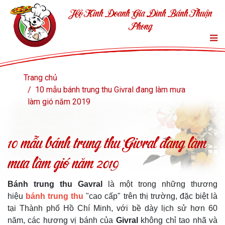
Hộ Kinh Doanh Gia Đình Bánh Thuận
Phong
Trang chủ
10 mẫu bánh trung thu Givral đang làm mưa
làm gió năm 2019
10 mẫu bánh trung thu Givral đang làm
mưa làm gió năm 2019
Bánh trung thu Gavral
là một trong những thương
hiệu
bánh trung thu
"cao cấp" trên thị trường, đặc biệt là
tại Thành phố Hồ Chí Minh, với bề dày lịch sử hơn 60
năm, các hương vị bánh của
Givral
không chỉ tao nhã và