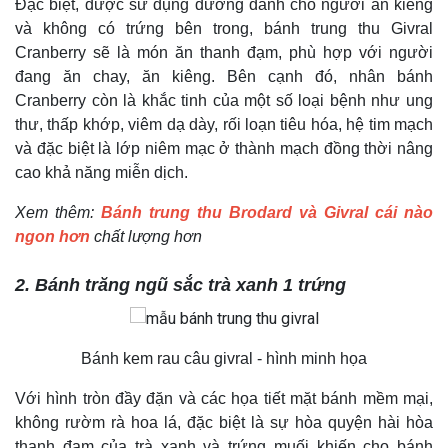
Đặc biệt, được sử dụng đường dành cho người ăn kiêng
và không có trứng bên trong, bánh trung thu Givral
Cranberry sẽ là món ăn thanh đạm, phù hợp với người
đang ăn chay, ăn kiêng. Bên cạnh đó, nhân bánh
Cranberry còn là khắc tinh của một số loại bệnh như ung
thư, thấp khớp, viêm dạ dày, rối loạn tiêu hóa, hệ tim mạch
và đặc biệt là lớp niêm mạc ở thành mạch đồng thời nâng
cao khả năng miễn dịch.
Xem thêm:
Bánh trung thu Brodard và Givral cái nào
ngon hơn
chất lượng hơn
2. Bánh trăng ngũ sắc trà xanh 1 trứng
Bánh kem rau câu givral - hình minh họa
Với hình tròn đầy đặn và các họa tiết mặt bánh mềm mại,
không rườm rà hoa lá, đặc biệt là sự hòa quyện hài hòa
thanh đạm của trà xanh và trứng muối khiến cho bánh