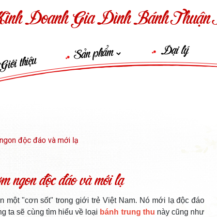
inh Doanh Gia Đình Bánh Thuận 
Đại lý
Sản phẩm
Giới thiệu
 ngon độc đáo và mới lạ
m ngon độc đáo và mới lạ
 một "cơn sốt" trong giới trẻ Việt Nam. Nó mới lạ độc đáo
 ta sẽ cùng tìm hiểu về loại
bánh trung thu
này cũng như