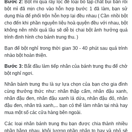
Bước 2:
Bột mì qua rây lọc để loại bỏ tạp chất bụi bẩn rồi
bột mì đã mịn cho vào hỗn hợp bước 1 đã làm, bạn sử
dụng thìa để phối trộn hỗn hợp lại đều nhau ( Cần nhồi bột
cho đến khi phần nguyên liệu hoà quyện đều với nhau, bột
không nên nhồi quá lâu sẽ dễ bị chai bột ảnh hưởng quá
trình định hình cho bánh trung thu. )
Bạn để bột nghỉ trong thời gian 30 - 40 phút sau quá trình
nhào bột hoàn thiện.
Bước 3:
Bắt đầu làm tiếp nhân của bánh trung thu để chờ
bột nghỉ ngơi.
Nhân bánh trung thu là sự lựa chọn của bạn cho gia đình
cùng thưởng thức như: nhân thập cẩm, nhân đậu xanh,
nhân đậu đen, nhân đậu xanh lá dứa, nhân đậu đỏ, nhân
đậu đen, nhân trà xanh,... bạn có thể làm nhân tại nhà hay
mua một số các cửa hàng bên ngoài.
Các loại nhân bánh trung thu bạn được chia thành nhiều
phần bằng nhau, khôi lượng phần nhân to hay và nhỏ sẽ