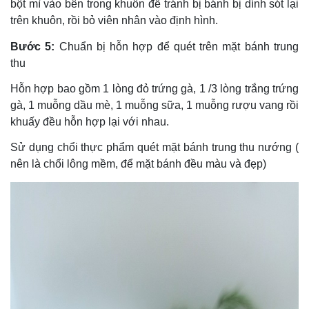
bột mì vào bên trong khuôn để tránh bị bánh bị dính sót lại
trên khuôn, rồi bỏ viên nhân vào định hình.
Bước 5:
Chuẩn bị hỗn hợp để quét trên mặt bánh trung
thu
Hỗn hợp bao gồm 1 lòng đỏ trứng gà, 1 /3 lòng trắng trứng
gà, 1 muỗng dầu mè, 1 muỗng sữa, 1 muỗng rượu vang rồi
khuấy đều hỗn hợp lại với nhau.
Sử dụng chổi thực phẩm quét mặt bánh trung thu nướng (
nên là chổi lông mềm, để mặt bánh đều màu và đẹp)