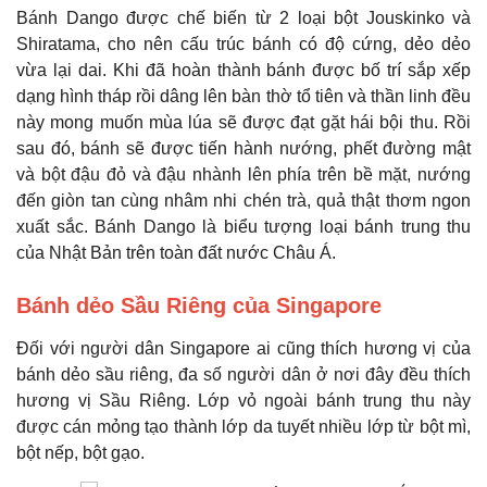
Bánh Dango được chế biến từ 2 loại bột Jouskinko và
Shiratama, cho nên cấu trúc bánh có độ cứng, dẻo dẻo
vừa lại dai. Khi đã hoàn thành bánh được bố trí sắp xếp
dạng hình tháp rồi dâng lên bàn thờ tổ tiên và thần linh đều
này mong muốn mùa lúa sẽ được đạt gặt hái bội thu. Rồi
sau đó, bánh sẽ được tiến hành nướng, phết đường mật
và bột đậu đỏ và đậu nhành lên phía trên bề mặt, nướng
đến giòn tan cùng nhâm nhi chén trà, quả thật thơm ngon
xuất sắc. Bánh Dango là biểu tượng loại bánh trung thu
của Nhật Bản trên toàn đất nước Châu Á.
Bánh dẻo Sầu Riêng của Singapore
Đối với người dân Singapore ai cũng thích hương vị của
bánh dẻo sầu riêng, đa số người dân ở nơi đây đều thích
hương vị Sầu Riêng. Lớp vỏ ngoài bánh trung thu này
được cán mỏng tạo thành lớp da tuyết nhiều lớp từ bột mì,
bột nếp, bột gạo.