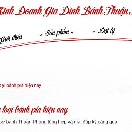
inh Doanh Gia Đình Bánh Thuận 
Đại lý
Sản phẩm
Giới thiệu
oại bánh pía hiện nay
loại bánh pía hiện nay
sở bánh Thuận Phong tổng hợp và giải đáp kỹ càng qua