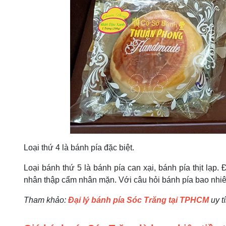
Loại thứ 4 là bánh pía đặc biệt.
Loại bánh thứ 5 là bánh pía can xại, bánh pía thịt lạp. 
nhân thập cẩm nhân mặn. Với câu hỏi bánh pía bao nhiêu ti
Tham khảo:
Đại lý bánh pía Sóc Trăng tại TPHCM
uy 