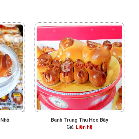
 Nhỏ
Banh Trung Thu Heo Bầy
[C
Giá:
Liên hệ