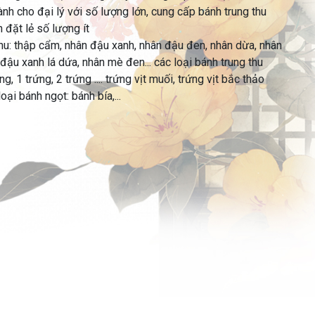
dành cho đại lý với số lượng lớn, cung cấp bánh trung thu
 đặt lẻ số lượng ít
thu: thập cẩm, nhân đậu xanh, nhân đậu đen, nhân dừa, nhân
đậu xanh lá dứa, nhân mè đen... các loại bánh trung thu
, 1 trứng, 2 trứng .... trứng vịt muối, trứng vịt bắc thảo
ại bánh ngọt: bánh bía,...